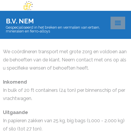
B.V. NEM
Gespecialiseerd in het breken en vermalen van ertsen,
mineralen en ferro-alloys
Over BV Nem
We coördineren transport met grote zorg en voldoen aan
Materialen
de behoeften van de klant. Neem contact met ons op als
u specifieke wensen of behoeften heeft.
Certificaten
Inkomend
Laboratorium
In bulk of 20 ft containers (24 ton) per binnenschip of per
Logistiek
vrachtwagen.
Contact
Uitgaande
In papieren zakken van 25 kg, big bags (1.000 - 2.000 kg)
of silo (tot 27 ton).