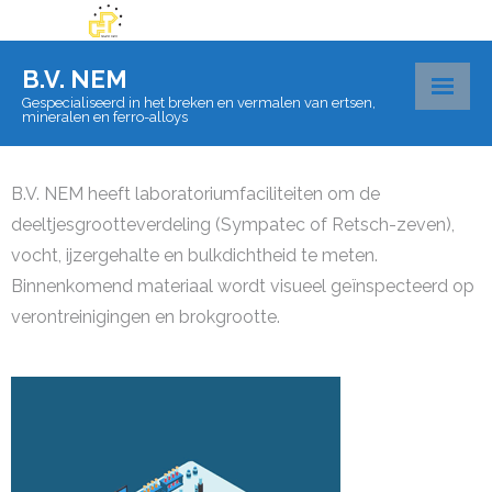
B.V. NEM
Gespecialiseerd in het breken en vermalen van ertsen,
mineralen en ferro-alloys
Over BV Nem
B.V. NEM heeft laboratoriumfaciliteiten om de
Materialen
deeltjesgrootteverdeling (Sympatec of Retsch-zeven),
vocht, ijzergehalte en bulkdichtheid te meten.
Certificaten
Binnenkomend materiaal wordt visueel geïnspecteerd op
verontreinigingen en brokgrootte.
Laboratorium
Logistiek
Contact