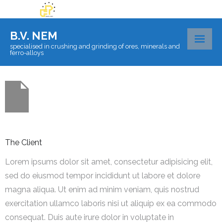
B.V. NEM
specialised in crushing and grinding of ores, minerals and
ferro-alloys
About BV Nem
Materials
Certificates
The Client
Laboratory
Lorem ipsums dolor sit amet, consectetur adipisicing elit,
Logistics
sed do eiusmod tempor incididunt ut labore et dolore
Contact
magna aliqua. Ut enim ad minim veniam, quis nostrud
exercitation ullamco laboris nisi ut aliquip ex ea commodo
consequat. Duis aute irure dolor in voluptate in