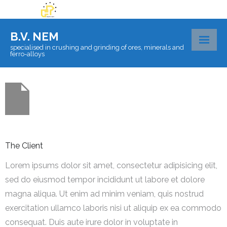
B.V. NEM
specialised in crushing and grinding of ores, minerals and
ferro-alloys
About BV Nem
Materials
Certificates
The Client
Laboratory
Lorem ipsums dolor sit amet, consectetur adipisicing elit,
Logistics
sed do eiusmod tempor incididunt ut labore et dolore
Contact
magna aliqua. Ut enim ad minim veniam, quis nostrud
exercitation ullamco laboris nisi ut aliquip ex ea commodo
consequat. Duis aute irure dolor in voluptate in